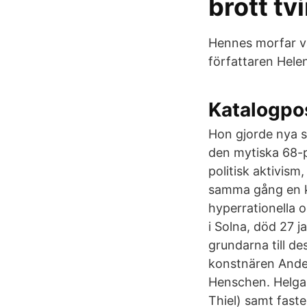
brott t
Hennes morfar var
författaren Hel
Katalogpo
Hon gjorde nya sa
den mytiska 68-p
politisk aktivism
samma gång en k
hyperrationella
i Solna, död 27 j
grundarna till d
konstnären Ande
Henschen. Helga 
Thiel) samt fast