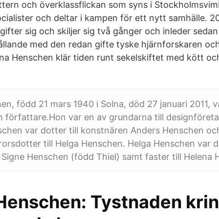
tern och överklassflickan som syns i Stockholmsvim
ocialister och deltar i kampen för ett nytt samhälle.
gifter sig och skiljer sig två gånger och inleder sedan
ållande med den redan gifte tyske hjärnforskaren oc
na Henschen klär tiden runt sekelskiftet med kött och
n, född 21 mars 1940 i Solna, död 27 januari 2011, v
 författare.Hon var en av grundarna till designföre
schen var dotter till konstnären Anders Henschen o
rsdotter till Helga Henschen. Helga Henschen var dot
igne Henschen (född Thiel) samt faster till Helena
Henschen: Tystnaden krin