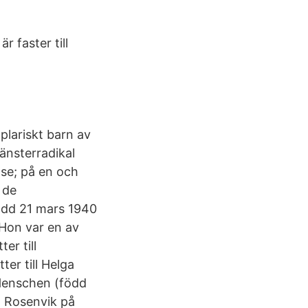
 faster till
plariskt barn av
änsterradikal
lse; på en och
 de
ödd 21 mars 1940
 Hon var en av
er till
r till Helga
 Henschen (född
a Rosenvik på