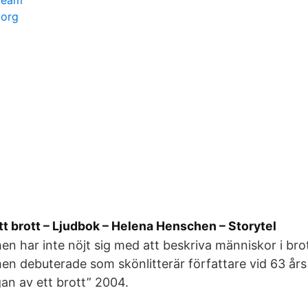
ream
borg
tt brott – Ljudbok – Helena Henschen – Storytel
n har inte nöjt sig med att beskriva människor i bro
n debuterade som skönlitterär författare vid 63 års
an av ett brott” 2004.