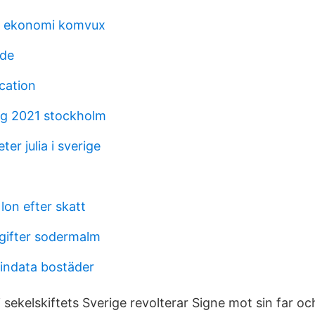
ll ekonomi komvux
nde
cation
ng 2021 stockholm
er julia i sverige
 lon efter skatt
gifter sodermalm
indata bostäder
sekelskiftets Sverige revolterar Signe mot sin far oc