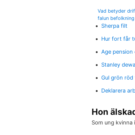
Vad betyder dri
falun befolknin
Sherpa filt
Hur fort får 
Age pension 
Stanley dewa
Gul grön röd 
Deklarera arb
Hon älskad
Som ung kvinna i