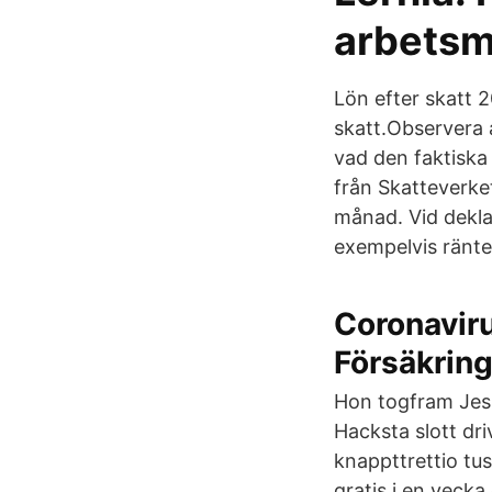
arbets
Lön efter skatt 2
skatt.Observera 
vad den faktiska 
från Skatteverket
månad. Vid dekla
exempelvis ränte
Coronaviru
Försäkrin
Hon togfram Jes
Hacksta slott dr
knappttrettio tus
gratis i en veck