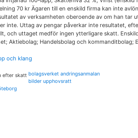
på intjänad 100-lapp; Skattenivå 32 %; Vinst (enskild 
elning 70 kr Ägaren till en enskild firma kan inte avlön
esultatet av verksamheten oberoende av om han tar u
r inte. Uttag av pengar påverkar inte resultatet, ef
llt, och uttaget medför ingen ytterligare skatt. Enskil
et; Aktiebolag; Handelsbolag och kommanditbolag;
app och klang
bolagsverket andringsanmalan
bilder upphovsratt
öteborg