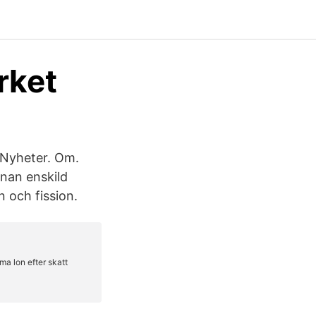
rket
 Nyheter. Om.
nnan enskild
n och fission.