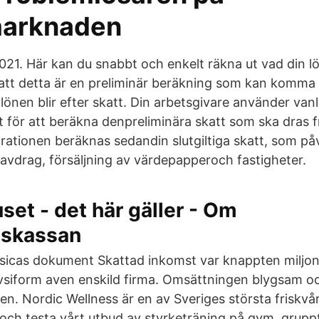
marknaden
021. Här kan du snabbt och enkelt räkna ut vad din lö
att detta är en preliminär beräkning som kan komma at
lönen blir efter skatt. Din arbetsgivare använder vanli
 för att beräkna denpreliminära skatt som ska dras fr
rationen beräknas sedandin slutgiltiga skatt, som på
avdrag, försäljning av värdepapperoch fastigheter.
set - det här gäller - Om
gskassan
sicas dokument Skattad inkomst var knappten miljo
ivsiform aven enskild firma. Omsättningen blygsam oc
en. Nordic Wellness är en av Sveriges största friskvå
a och testa vårt utbud av styrketräning på gym, grup