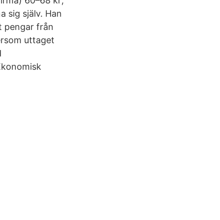
firma) 60–68 kr;
a sig själv. Han
t pengar från
tersom uttaget
d
 Ekonomisk