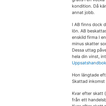
kondition. Då kän
annat jobb.
I AB finns dock d
lön. AB beskatta
enskild firma I e
minus skatter so
Dessa uttag påver
hela din vinst, in
Uppsatshandboke
Hon längtade eft
Skattad inkomst 
Kvar efter skatt 
från ett handelsb