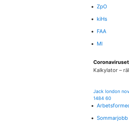
ZpO
kiHs
FAA
Ml
Coronaviruset 
Kalkylator – rä
Jack london nov
1484 60
Arbetsformed
Sommarjobb