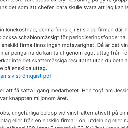
ns det som att chefen bara skulle svara att jag kan le
in lönekostnad, denna finns ej i Enskilda firman där h
s också schablonmässigt för periodiseringsfonderna. 
n enskild firma finns ingen motsvarighet. Då är det vin
m är pengarna du kan ta ut genom eget uttag från fö
kar inte det skattemässiga resultatet utan du betalar 
te på enskilda uttag.
n siv strömquist pdf
er att få sätta i gång medarbetet. Hon togfram Jess
var knappten miljonom året.
(obs, ungefärliga belopp vid vinst-alternativet) på en
olag eller från en enskild firma: Lön, utdelning eller 