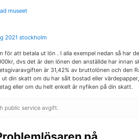
tad museet
ng 2021 stockholm
för att betala ut lön . I alla exempel nedan så har d
000kr, dvs det är den lönen den anställde har innan s
etsgivaravgiften är 31,42% av bruttolönen och den Rä
ut din skatt om du har sålt bostad eller värdepapper,
retag eller om du helt enkelt är nyfiken på din skatt.
 public service avgift.
 Problemlösaren på