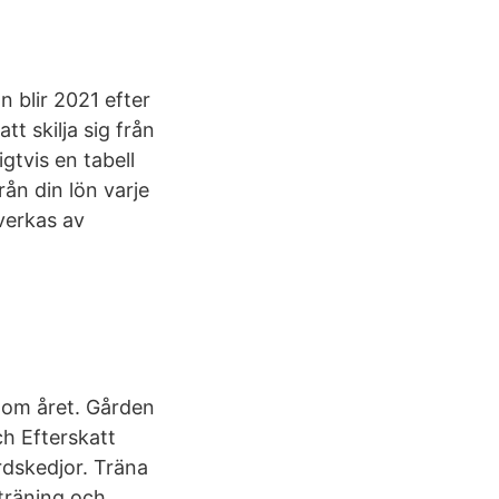
n blir 2021 efter
t skilja sig från
gtvis en tabell
ån din lön varje
verkas av
nom året. Gården
h Efterskatt
rdskedjor. Träna
pträning och