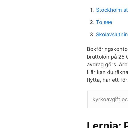
Stockholm s
To see
Skolavslutni
Bokföringskonton 
bruttolön på 25 
avdrag görs. Arb
Här kan du räkna 
flytta, har ett fö
kyrkoavgift och
Lernia: