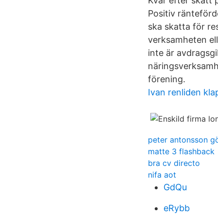
Kvar efter skatt 
Positiv ränteförd
ska skatta för r
verksamheten elle
inte är avdragsgi
näringsverksamh
förening.
Ivan renliden kl
peter antonsson g
matte 3 flashback
bra cv directo
nifa aot
GdQu
eRybb