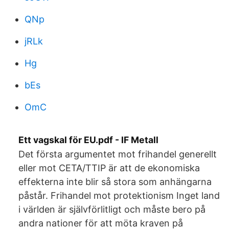
QNp
jRLk
Hg
bEs
OmC
Ett vagskal för EU.pdf - IF Metall
Det första argumentet mot frihandel generellt
eller mot CETA/TTIP är att de ekonomiska
effekterna inte blir så stora som anhängarna
påstår. Frihandel mot protektionism Inget land
i världen är självförlitligt och måste bero på
andra nationer för att möta kraven på