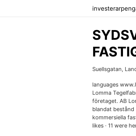
investerarpeng
SYDSV
FASTI
Suellsgatan, Lan
languages www.lo
Lomma Tegelfabr
företaget. AB Lo
blandat bestånd
kommersiella fas
likes · 11 were he