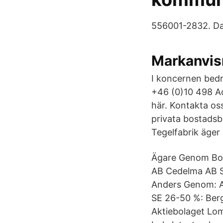
556001-2832. Da
Markanvis
I koncernen bed
+46 (0)10 498 Acc
här. Kontakta os
privata bostadsb
Tegelfabrik äger 
Ägare Genom Bos
AB Cedelma AB S
Anders Genom: A
SE 26-50 %: Berg
Aktiebolaget Lo