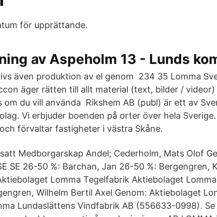
tum för upprättande.
ning av Aspeholm 13 - Lunds k
rivs även produktion av el genom 234 35 Lomma Sver
on äger rätten till allt material (text, bilder / video
s om du vill använda Rikshem AB (publ) är ett av Sve
olag. Vi erbjuder boenden på orter över hela Sverig
och förvaltar fastigheter i västra Skåne.
att Medborgarskap Andel; Cederholm, Mats Olof G
E SE 26-50 %: Barchan, Jan 26-50 %: Bergengren, K
ktiebolaget Lomma Tegelfabrik Aktiebolaget Lomma 
engren, Wilhelm Bertil Axel Genom: Aktiebolaget L
mma Lundaslättens Vindfabrik AB (556633-0998). Se