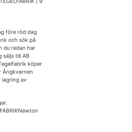
A TEGELFABRIK | 9
ag före röd dag
bank och sök på
m du redan har
säljs till AB
egelfabrik köper
er Ångkvarnen
 lagring av
ar.
LFABRIKNewton