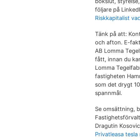
bokslut, styrels
följare på Linked
Riskkapitalist va
Tänk på att: Kon
och afton. E-fakt
AB Lomma Tegelfa
fått, innan du ka
Lomma Tegelfabri
fastigheten Ham
som det drygt 10
spannmål.
Se omsättning, bo
Fastighetsförv
Dragutin Kosovic
Privatleasa tesla