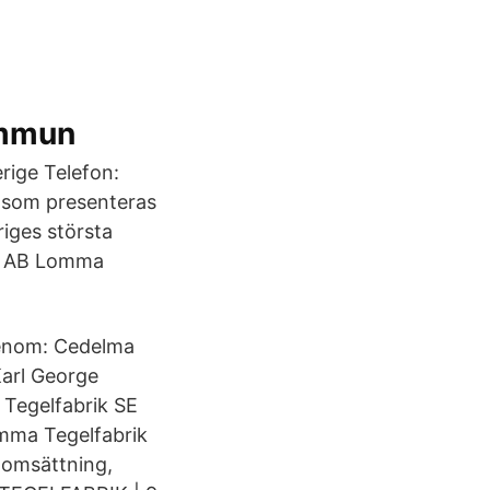
ommun
ige Telefon:
r) som presenteras
riges största
e. AB Lomma
enom: Cedelma
arl George
Tegelfabrik SE
omma Tegelfabrik
 omsättning,