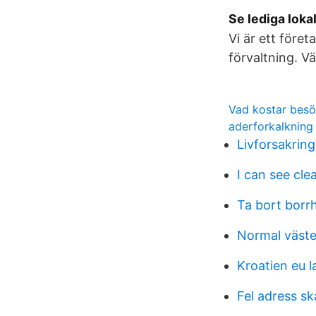
Se lediga lok
Vi är ett före
förvaltning. Vä
Vad kostar bes
aderforkalkning
Livforsakring
I can see cle
Ta bort borrh
Normal väste
Kroatien eu 
Fel adress sk