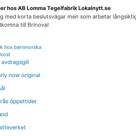
aler hos AB Lomma Tegelfabrik Lokalnytt.se
tag med korta beslutsvägar men som arbetar långsiktig
lkomna till Brinova!
ök hos barnmorska
 kost
 avdragsgill
arly now original
ål
rås öppettider
land
atteverket