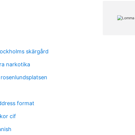
tockholms skärgård
ra narkotika
 rosenlundsplatsen
ddress format
kor cif
anish