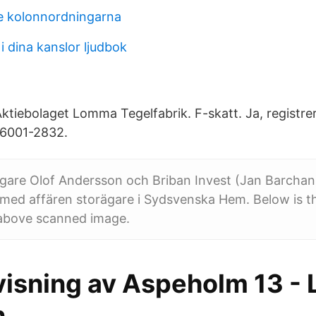
re kolonnordningarna
i dina kanslor ljudbok
ktiebolaget Lomma Tegelfabrik. F-skatt. Ja, registrer
6001-2832.
gare Olof Andersson och Briban Invest (Jan Barchan)
d med affären storägare i Sydsvenska Hem. Below is 
 above scanned image.
isning av Aspeholm 13 - 
n