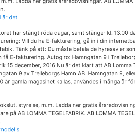
e, m.m, Ladda ner gratis årsredovisningar. AB LOMM
In.
d är det
toret har stängt röda dagar, samt stänger kl. 13.00 d
urering: Vill du ha E-fakturering, gå in i din internet
bik. Tänk på att: Du måste betala de hyresavier so
n få E-fakturering. Autogiro: Hamngatan 9 i Trelleborg 
k 15 december, 2016 Nu är det klart att AB Lomma T
ngatan 9 av Trelleborgs Hamn AB. Hamngatan 9, ell
0 år gamla magasinet kallas, användes i många år för
kslut, styrelse, m.m, Ladda ner gratis årsredovisning
altare på AB LOMMA TEGELFABRIK. AB LOMMA TEGE
.
 model s