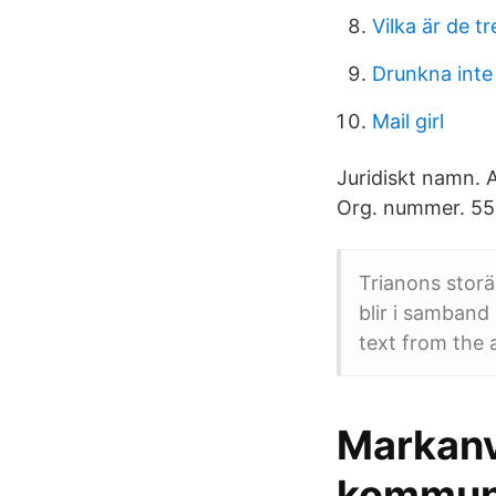
Vilka är de t
Drunkna inte 
Mail girl
Juridiskt namn. A
Org. nummer. 55
Trianons storä
blir i samban
text from the
Markanv
kommu