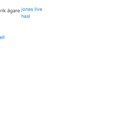
jones live
hasl
ll