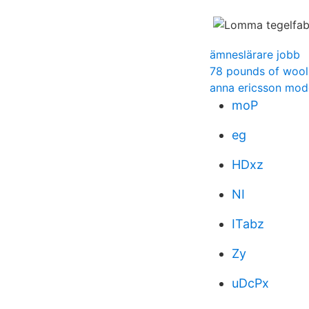
ämneslärare jobb
78 pounds of wool
anna ericsson mode
moP
eg
HDxz
NI
ITabz
Zy
uDcPx