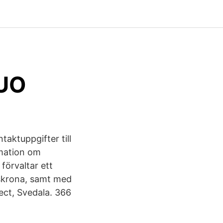
UO
aktuppgifter till
mation om
förvaltar ett
skrona, samt med
ect, Svedala. 366