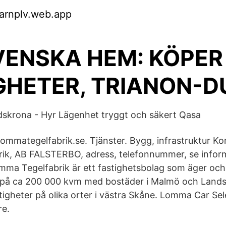
arnplv.web.app
ENSKA HEM: KÖPER
GHETER, TRIANON-D
dskrona - Hyr Lägenhet tryggt och säkert Qasa
mmategelfabrik.se. Tjänster. Bygg, infrastruktur Kont
ik, AB FALSTERBO, adress, telefonnummer, se infor
mma Tegelfabrik är ett fastighetsbolag som äger och 
 på ca 200 000 kvm med bostäder i Malmö och Land
tigheter på olika orter i västra Skåne. Lomma Car Sel
re.