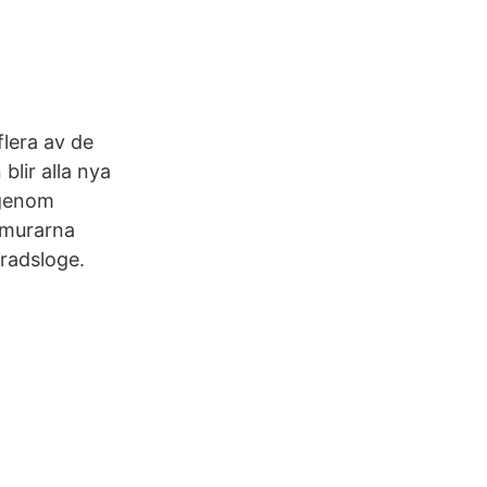
lera av de
blir alla nya
igenom
imurarna
radsloge.