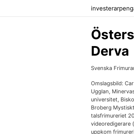
investerarpeng
Östers
Derva
Svenska Frimura
Omslagsbild: Car
Ugglan, Minervas
universitet, Bis
Broberg Mystiskt
talsfrimureriet 
videoredigerare 
uppkom frimurerie