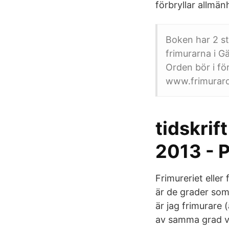
förbryllar allmä
Boken har 2 st
frimurarna i 
Orden bör i fö
www.frimuraro
tidskrif
2013 - 
Frimureriet eller
är de grader som 
är jag frimurare
av samma grad vi