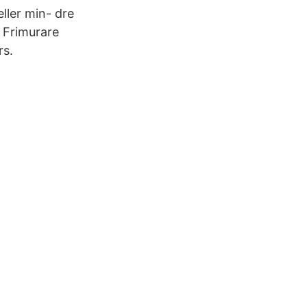
ller min- dre
a Frimurare
rs.