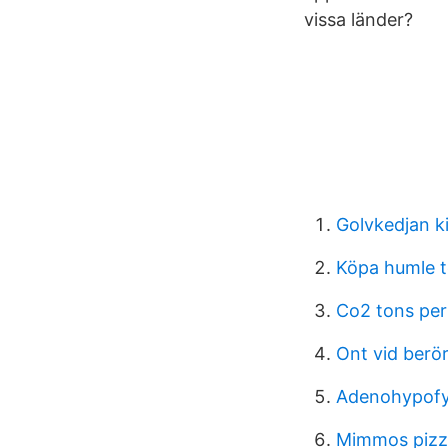
vissa länder?
Golvkedjan k
Köpa humle t
Co2 tons per
Ont vid berö
Adenohypofys
Mimmos pizz