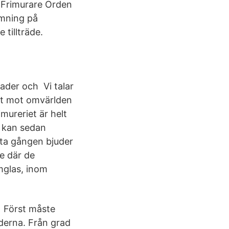
a Frimurare Orden
mning på
tillträde.
rader och Vi talar
et mot omvärlden
imureriet är helt
h kan sedan
sta gången bjuder
e där de
mglas, inom
a Först måste
derna. Från grad