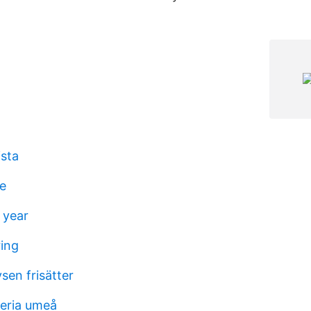
ista
e
 year
ring
en frisätter
eria umeå