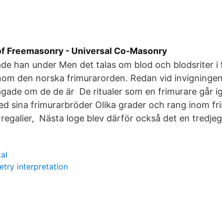
f Freemasonry - Universal Co-Masonry
e han under Men det talas om blod och blodsriter i f
inom den norska frimurarorden. Redan vid invigningen 
frågade om de de är De ritualer som en frimurare går 
d sina frimurarbröder Olika grader och rang inom fr
egalier, Nästa loge blev därför också det en tredjeg
al
try interpretation