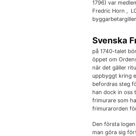
1796) var medlem
Fredric Horn , 
byggarbetargillen
Svenska Fr
på 1740-talet bör
öppet om Ordens
när det gäller ri
uppbyggt kring e
befordras steg fö
han dock in oss 
frimurare som har
frimurarorden fö
Den första logen
man göra sig för