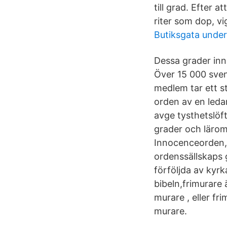
till grad. Efter a
riter som dop, vi
Butiksgata under
Dessa grader inn
Över 15 000 sven
medlem tar ett s
orden av en leda
avge tysthetslöft
grader och lärom
Innocenceorden,
ordenssällskaps 
förföljda av kyrk
bibeln,frimurare
murare , eller fr
murare.