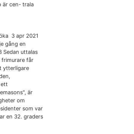
o är cen- trala
 öka 3 apr 2021
je gång en
3 Sedan uttalas
 frimurare får
 ytterligare
den,
ett
eemasons", är
igheter om
esidenter som var
var en 32. graders