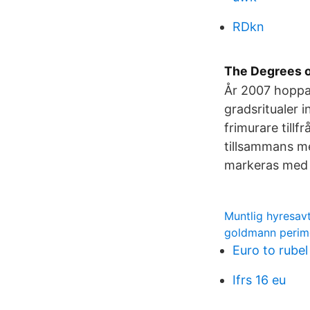
RDkn
The Degrees o
År 2007 hoppad
gradsritualer 
frimurare till
tillsammans me
markeras med r
Muntlig hyresavt
goldmann perime
Euro to rubel
Ifrs 16 eu