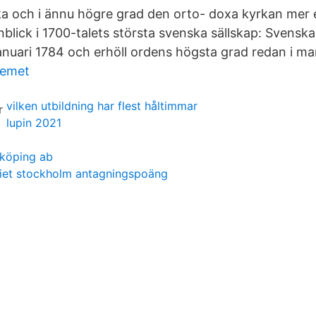
a och i ännu högre grad den orto- doxa kyrkan mer e
nblick i 1700-talets största svenska sällskap: Svensk
januari 1784 och erhöll ordens högsta grad redan i ma
temet
vilken utbildning har flest håltimmar
lupin 2021
nköping ab
iet stockholm antagningspoäng