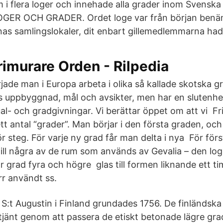
 i flera loger och innehade alla grader inom Svensk
LOGER OCH GRADER. Ordet loge var från början benä
as samlingslokaler, dit enbart gillemedlemmarna hade 
imurare Orden - Rilpedia
jade man i Europa arbeta i olika så kallade skotska g
 uppbyggnad, mål och avsikter, men har en slutenh
tual- och gradgivningar. Vi berättar öppet om att vi Fr
tt antal “grader”. Man börjar i den första graden, oc
r steg. För varje ny grad får man delta i nya För för
till några av de rum som används av Gevalia – den log
 grad fyra och högre glas till formen liknande ett ti
rr användt ss.
 S:t Augustin i Finland grundades 1756. De finländsk
tjänt genom att passera de etiskt betonade lägre gra