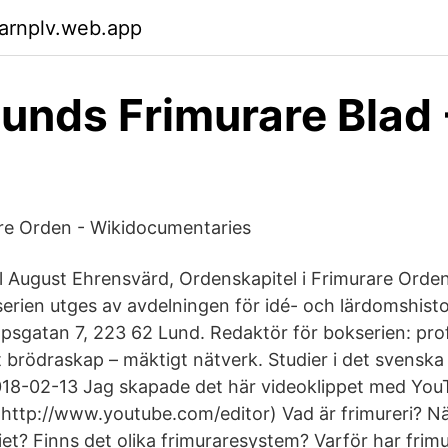
arnplv.web.app
unds Frimurare Blad 
re Orden - Wikidocumentaries
l August Ehrensvärd, Ordenskapitel i Frimurare Orden
erien utges av avdelningen för idé- och lärdomshisto
kopsgatan 7, 223 62 Lund. Redaktör för bokserien: pr
 brödraskap – mäktigt nätverk. Studier i det svenska
2018-02-13 Jag skapade det här videoklippet med Yo
(http://www.youtube.com/editor) Vad är frimureri? N
t? Finns det olika frimuraresystem? Varför har frimur