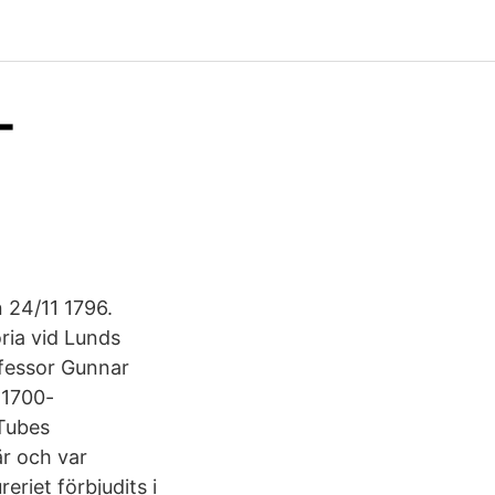
-
 24/11 1796.
ria vid Lunds
ofessor Gunnar
 1700-
uTubes
är och var
eriet förbjudits i