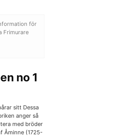
information för
a Frimurare
den no 1
pårar sitt Dessa
briken anger så
kutera med bröder
af Åminne (1725-