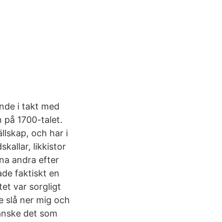
nde i takt med
 på 1700-talet.
lskap, och har i
allar, likkistor
na andra efter
de faktiskt en
et var sorgligt
e slå ner mig och
kanske det som