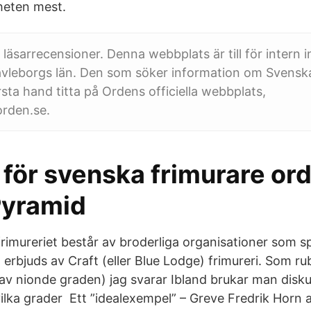
nheten mest.
 läsarrecensioner. Denna webbplats är till för intern 
Gävleborgs län. Den som söker information om Svensk
rsta hand titta på Ordens officiella webbplats,
rden.se.
t för svenska frimurare or
Pyramid
 frimureriet består av broderliga organisationer som s
erbjuds av Craft (eller Blue Lodge) frimureri. Som ru
 (av nionde graden) jag svarar Ibland brukar man dis
lka grader Ett ”idealexempel” – Greve Fredrik Horn 