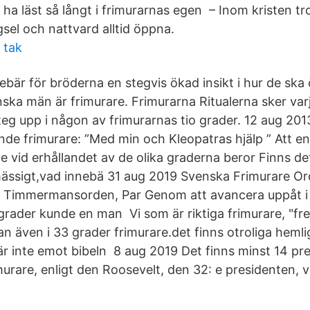
tt ha läst så långt i frimurarnas egen – Inom kristen tr
gsel och nattvard alltid öppna.
 tak
ebär för bröderna en stegvis ökad insikt i hur de ska
ska män är frimurare. Frimurarna Ritualerna sker var
teg upp i någon av frimurarnas tio grader. 12 aug 201
nde frimurare: ”Med min och Kleopatras hjälp ” Att en
e vid erhållandet av de olika graderna beror Finns det
ässigt,vad innebä 31 aug 2019 Svenska Frimurare Or
 Timmermansorden, Par Genom att avancera uppåt i 
grader kunde en man Vi som är riktiga frimurare, "fr
an även i 33 grader frimurare.det finns otroliga heml
 är inte emot bibeln 8 aug 2019 Det finns minst 14 pr
imurare, enligt den Roosevelt, den 32: e presidenten, 