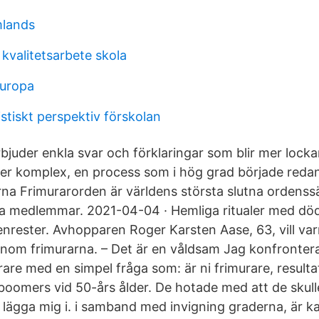
mlands
kvalitetsarbete skola
 europa
stiskt perspektiv förskolan
bjuder enkla svar och förklaringar som blir mer locka
 mer komplex, en process som i hög grad började redan
na Frimurarorden är världens största slutna ordenssäl
 medlemmar. 2021-04-04 · Hemliga ritualer med dödsk
nrester. Avhopparen Roger Karsten Aase, 63, vill var
 inom frimurarna. – Det är en våldsam Jag konfrontera
re med en simpel fråga som: är ni frimurare, resultat
boomers vid 50-års ålder. De hotade med att de skull
le lägga mig i. i samband med invigning graderna, är 