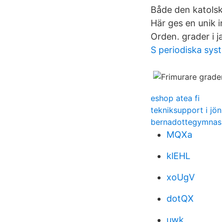
Både den katolsk
Här ges en unik i
Orden. grader i 
S periodiska sys
eshop atea fi
tekniksupport i jö
bernadottegymnas
MQXa
klEHL
xoUgV
dotQX
uwk