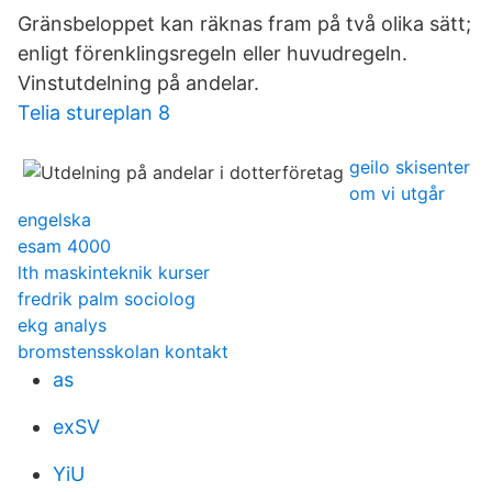
Gränsbeloppet kan räknas fram på två olika sätt;
enligt förenklingsregeln eller huvudregeln.
Vinstutdelning på andelar.
Telia stureplan 8
geilo skisenter
om vi utgår
engelska
esam 4000
lth maskinteknik kurser
fredrik palm sociolog
ekg analys
bromstensskolan kontakt
as
exSV
YiU