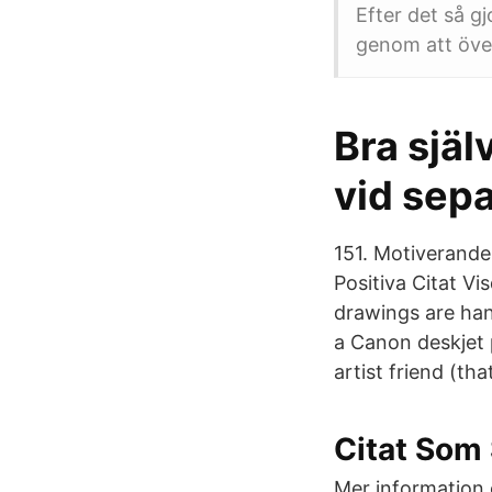
Efter det så g
genom att över
Bra själ
vid sepa
151. Motiverande
Positiva Citat V
drawings are hand
a Canon deskjet p
artist friend (tha
Citat Som 
Mer information o