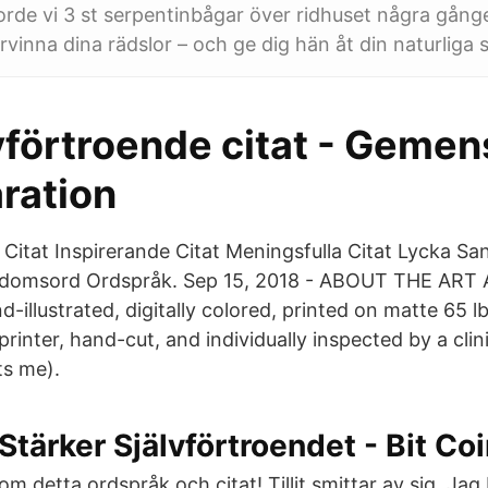
jorde vi 3 st serpentinbågar över ridhuset några gånge
vinna dina rädslor – och ge dig hän åt din naturliga 
vförtroende citat - Gemen
ration
 Citat Inspirerande Citat Meningsfulla Citat Lycka Sa
isdomsord Ordspråk. Sep 15, 2018 - ABOUT THE ART Al
-illustrated, digitally colored, printed on matte 65 l
rinter, hand-cut, and individually inspected by a clin
ts me).
Stärker Självförtroendet - Bit C
m detta ordspråk och citat! Tillit smittar av sig. Jag