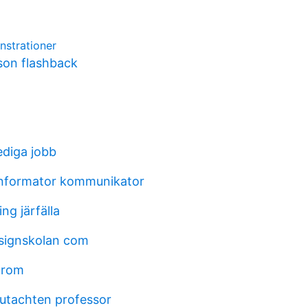
strationer
son flashback
ediga jobb
informator kommunikator
ng järfälla
ignskolan com
strom
utachten professor