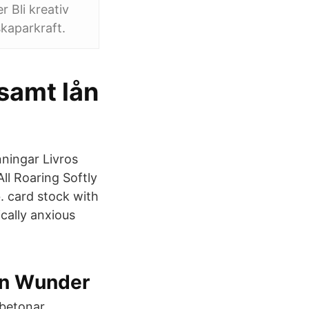
r Bli kreativ
skaparkraft.
samt lån
nningar Livros
l Roaring Softly
b. card stock with
ically anxious
oin Wunder
 betonar