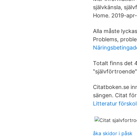
självkänsla, själ
Home. 2019-apr-1
Alla måste lycka
Problems, probl
Näringsbetingade 
Totalt finns det 
ʺsjälvförtroendeʺ
Citatboken.se in
sängen. Citat för 
Litteratur försko
åka skidor i påsk