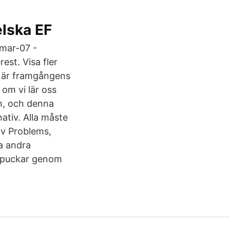
elska EF
-mar-07 -
est. Visa fler
de är framgångens
om vi lär oss
en, och denna
nativ. Alla måste
av Problems,
ra andra
a puckar genom