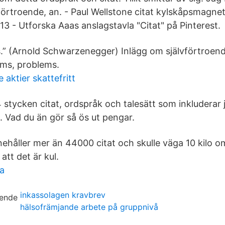
vförtroende, an. - Paul Wellstone citat kylskåpsmagnet
3 - Utforska Aaas anslagstavla "Citat" på Pinterest.
s.” (Arnold Schwarzenegger) Inlägg om självförtroend
ems, problems.
aktier skattefritt
4 stycken citat, ordspråk och talesätt som inkluderar 
. Vad du än gör så ös ut pengar.
nehåller mer än 44000 citat och skulle väga 10 kilo o
att det är kul.
la
inkassolagen kravbrev
hälsofrämjande arbete på gruppnivå