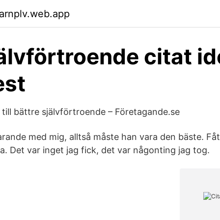
arnplv.web.app
älvförtroende citat id
est
g till bättre självförtroende – Företagande.se
arande med mig, alltså måste han vara den bäste. Fåt
ha. Det var inget jag fick, det var någonting jag tog.