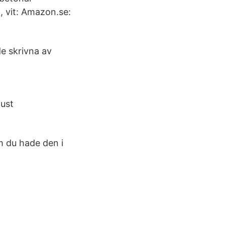
, vit: Amazon.se:
e skrivna av
just
m du hade den i