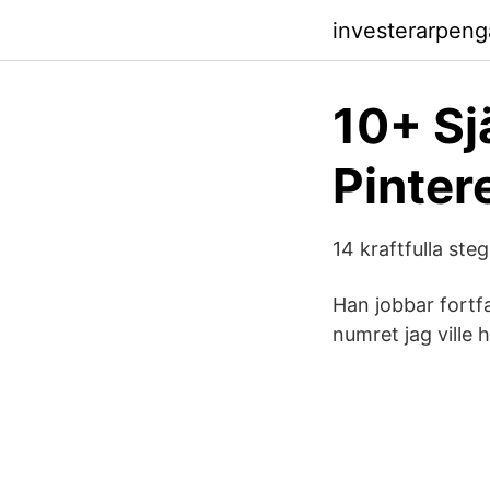
investerarpeng
10+ Sj
Pinter
14 kraftfulla ste
Han jobbar fortf
numret jag ville 