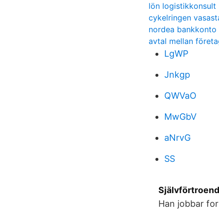
lön logistikkonsult
cykelringen vasast
nordea bankkonto
avtal mellan föret
LgWP
Jnkgp
QWVaO
MwGbV
aNrvG
SS
Självförtroend
Han jobbar for