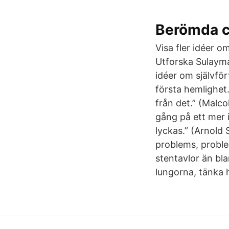
Berömda ci
Visa fler idéer o
Utforska Sulayman
idéer om självför
första hemlighet
från det.” (Malc
gång på ett mer i
lyckas.” (Arnold
problems, problem
stentavlor än bl
lungorna, tänka h