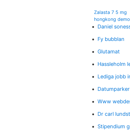
Zalasta 7 5 mg
hongkong demon
Daniel sones
Fy bubblan
Glutamat
Hassleholm l
Lediga jobb 
Datumparkeri
Www webdes
Dr carl lund
Stipendium g