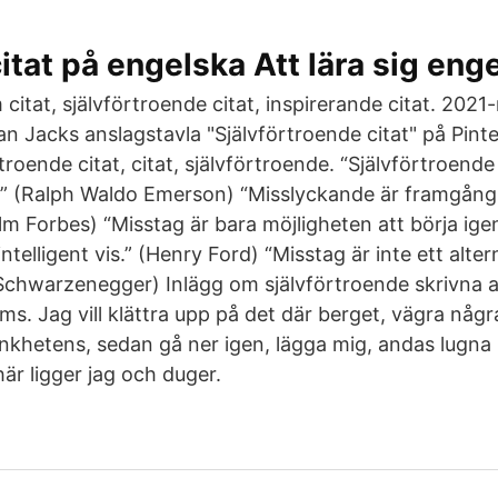
tat på engelska Att lära sig eng
m citat, självförtroende citat, inspirerande citat. 2021
 Jacks anslagstavla "Självförtroende citat" på Pinter
troende citat, citat, självförtroende. “Självförtroen
.” (Ralph Waldo Emerson) “Misslyckande är framgång 
olm Forbes) “Misstag är bara möjligheten att börja ig
ntelligent vis.” (Henry Ford) “Misstag är inte ett alter
 Schwarzenegger) Inlägg om självförtroende skrivna 
s. Jag vill klättra upp på det där berget, vägra någ
ankhetens, sedan gå ner igen, lägga mig, andas lugn
är ligger jag och duger.