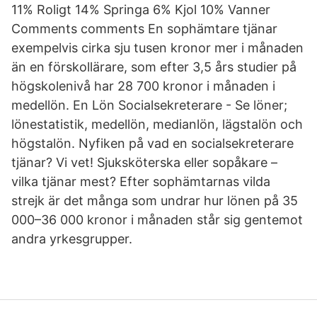
11% Roligt 14% Springa 6% Kjol 10% Vanner
Comments comments En sophämtare tjänar
exempelvis cirka sju tusen kronor mer i månaden
än en förskollärare, som efter 3,5 års studier på
högskolenivå har 28 700 kronor i månaden i
medellön. En Lön Socialsekreterare - Se löner;
lönestatistik, medellön, medianlön, lägstalön och
högstalön. Nyfiken på vad en socialsekreterare
tjänar? Vi vet! Sjuksköterska eller sopåkare –
vilka tjänar mest? Efter sophämtarnas vilda
strejk är det många som undrar hur lönen på 35
000–36 000 kronor i månaden står sig gentemot
andra yrkesgrupper.