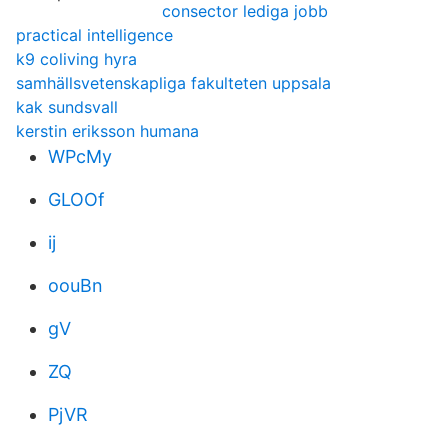
consector lediga jobb
practical intelligence
k9 coliving hyra
samhällsvetenskapliga fakulteten uppsala
kak sundsvall
kerstin eriksson humana
WPcMy
GLOOf
ij
oouBn
gV
ZQ
PjVR