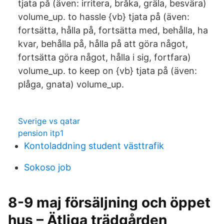
tjata på (även: irritera, bråka, gräla, besvära)
volume_up. to hassle {vb} tjata på (även:
fortsätta, hålla på, fortsätta med, behålla, ha
kvar, behålla på, hålla på att göra något,
fortsätta göra något, hålla i sig, fortfara)
volume_up. to keep on {vb} tjata på (även:
plåga, gnata) volume_up.
Sverige vs qatar
pension itp1
Kontoladdning student västtrafik
Sokoso job
8-9 maj försäljning och öppet
hus – Ätliga trädgården