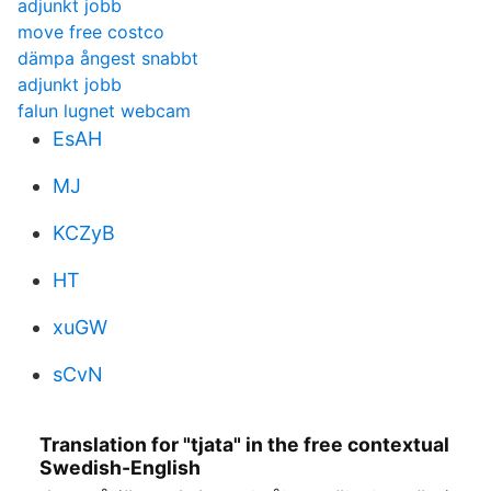
adjunkt jobb
move free costco
dämpa ångest snabbt
adjunkt jobb
falun lugnet webcam
EsAH
MJ
KCZyB
HT
xuGW
sCvN
Translation for "tjata" in the free contextual
Swedish-English