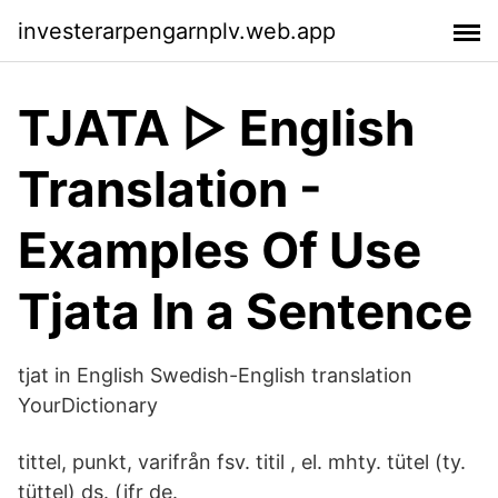
investerarpengarnplv.web.app
TJATA ▷ English
Translation -
Examples Of Use
Tjata In a Sentence
tjat in English Swedish-English translation
YourDictionary
tittel, punkt, varifrån fsv. titil , el. mhty. tütel (ty.
tüttel) ds. (jfr de.