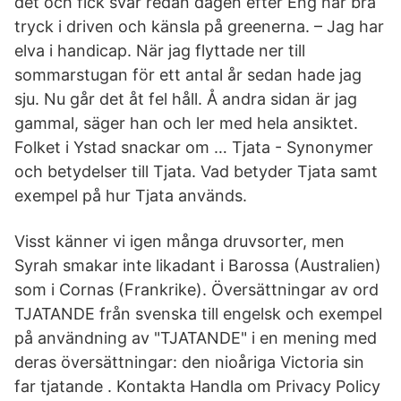
det och fick svar redan dagen efter Eng har bra
tryck i driven och känsla på greenerna. – Jag har
elva i handicap. När jag flyttade ner till
sommarstugan för ett antal år sedan hade jag
sju. Nu går det åt fel håll. Å andra sidan är jag
gammal, säger han och ler med hela ansiktet.
Folket i Ystad snackar om … Tjata - Synonymer
och betydelser till Tjata. Vad betyder Tjata samt
exempel på hur Tjata används.
Visst känner vi igen många druvsorter, men
Syrah smakar inte likadant i Barossa (Australien)
som i Cornas (Frankrike). Översättningar av ord
TJATANDE från svenska till engelsk och exempel
på användning av "TJATANDE" i en mening med
deras översättningar: den nioåriga Victoria sin
far tjatande . Kontakta Handla om Privacy Policy